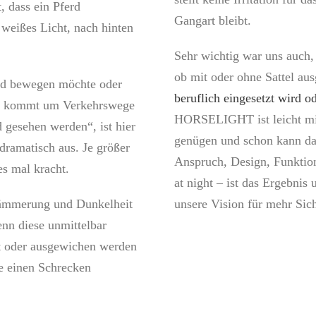
, dass ein Pferd
Gangart bleibt.
 weißes Licht, nach hinten
Sehr wichtig war uns auch,
ob mit oder ohne Sattel aus
rd bewegen möchte oder
beruflich eingesetzt wird od
l, kommt um Verkehrswege
HORSELIGHT ist leicht mit
gesehen werden“, ist hier
genügen und schon kann da
dramatisch aus. Je größer
Anspruch, Design, Funktio
es mal kracht.
at night – ist das Ergebni
Dämmerung und Dunkelheit
unsere Vision für mehr Sich
n diese unmittelbar
t oder ausgewichen werden
le einen Schrecken