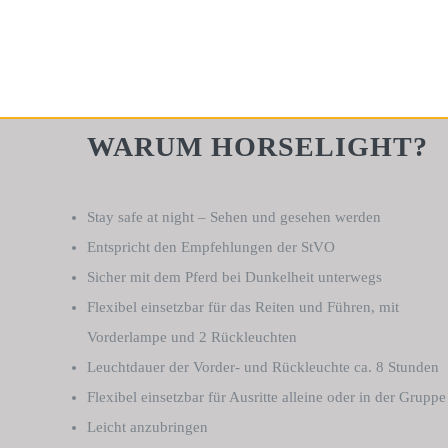
WARUM HORSELIGHT?
Stay safe at night – Sehen und gesehen werden
Entspricht den Empfehlungen der StVO
Sicher mit dem Pferd bei Dunkelheit unterwegs
Flexibel einsetzbar für das Reiten und Führen, mit
Vorderlampe und 2 Rückleuchten
Leuchtdauer der Vorder- und Rückleuchte ca. 8 Stunden
Flexibel einsetzbar für Ausritte alleine oder in der Gruppe
Leicht anzubringen