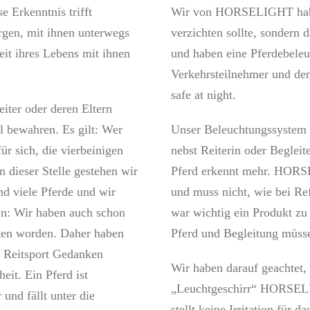
e Erkenntnis trifft
Wir von HORSELIGHT haben
rgen, mit ihnen unterwegs
verzichten sollte, sondern
eit ihres Lebens mit ihnen
und haben eine Pferdebeleu
Verkehrsteilnehmer und d
safe at night.
iter oder deren Eltern
l bewahren. Es gilt: Wer
Unser Beleuchtungssystem s
r sich, die vierbeinigen
nebst Reiterin oder Beglei
n dieser Stelle gestehen wir
Pferd erkennt mehr. HORSEL
d viele Pferde und wir
und muss nicht, wie bei Ref
ren: Wir haben auch schon
war wichtig ein Produkt zu
cken worden. Daher haben
Pferd und Begleitung müss
 Reitsport Gedanken
Wir haben darauf geachtet, 
it. Ein Pferd ist
„Leuchtgeschirr“ HORSELIG
und fällt unter die
stellt keine Irritation für 