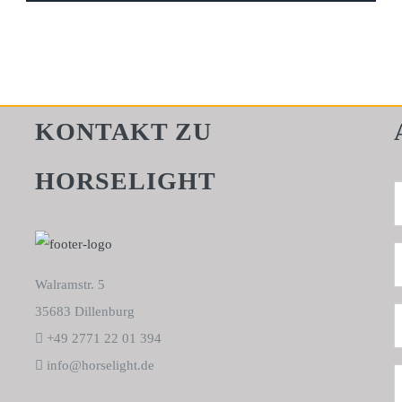
KONTAKT ZU
HORSELIGHT
Walramstr. 5
35683 Dillenburg
+49 2771 22 01 394
info@horselight.de