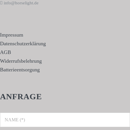
info@horselight.de
Impressum
Datenschutzerklärung
AGB
Widerrufsbelehrung
Batterieentsorgung
ANFRAGE