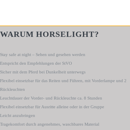
WARUM HORSELIGHT?
Stay safe at night – Sehen und gesehen werden
Entspricht den Empfehlungen der StVO
Sicher mit dem Pferd bei Dunkelheit unterwegs
Flexibel einsetzbar für das Reiten und Führen, mit Vorderlampe und 2
Rückleuchten
Leuchtdauer der Vorder- und Rückleuchte ca. 8 Stunden
Flexibel einsetzbar für Ausritte alleine oder in der Gruppe
Leicht anzubringen
Tragekomfort durch angenehmes, waschbares Material