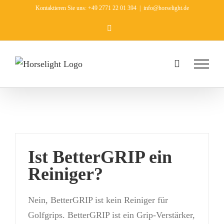
Zum
Kontaktieren Sie uns: +49 2771 22 01 394
|
info@horselight.de
Inhalt
Facebook
springen
Ist BetterGRIP ein
Reiniger?
Nein, BetterGRIP ist kein Reiniger für
Golfgrips. BetterGRIP ist ein Grip-Verstärker,